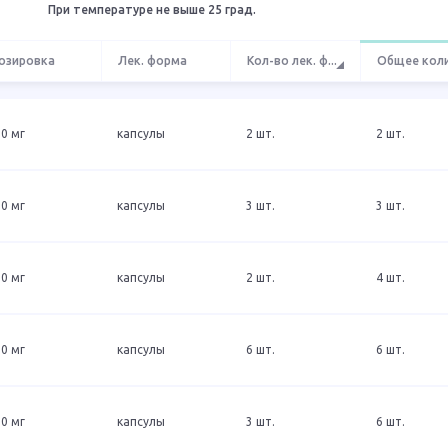
При температуре не выше 25 град.
озировка
Лек. форма
Кол-во лек. ф
...
Общее кол
0 мг
капсулы
2 шт.
2 шт.
0 мг
капсулы
3 шт.
3 шт.
0 мг
капсулы
2 шт.
4 шт.
0 мг
капсулы
6 шт.
6 шт.
0 мг
капсулы
3 шт.
6 шт.