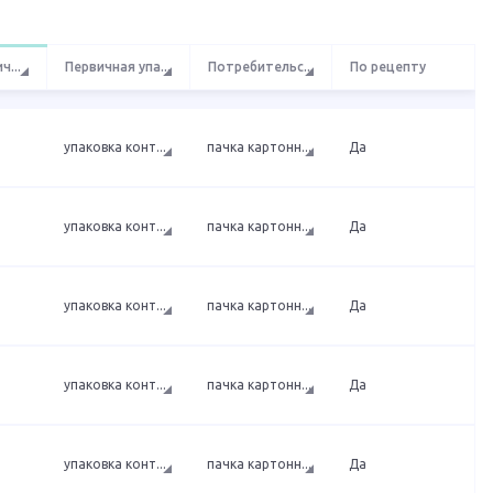
ич
...
Первичная упа
...
Потребительс
...
По рецепту
упаковка конт
...
пачка картонн
...
Да
упаковка конт
...
пачка картонн
...
Да
упаковка конт
...
пачка картонн
...
Да
упаковка конт
...
пачка картонн
...
Да
упаковка конт
...
пачка картонн
...
Да