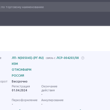
е
ЛП- N(005045)-(РГ-RU)
связь с
ЛСР-004203/08
ИЗМ
ОТИСИФАРМ
РОССИЯ
борот
Бессрочно
Регистрация
Окончание
01.04.2024
действия
-
Переоформление
Аннулирование
-
-