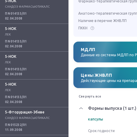
5-НОК
Фармако-терапевтическая груп
САНДОЗ ФАРМАСЬЮТИКАЛС
Анатомо-терапевтическая груп
П N014133/01
02.04.2008
Наличие в перечне ЖНВЛП
ПККН
5-НОК
ЛЕК
П N014133/01
02.04.2008
МДЛП
Данные из системы МДЛП по 
5-НОК
ЛЕК
П N014133/01
02.04.2008
Цены ЖНВЛП
Действующие цены на препар
5-НОК
ЛЕК
Свернуть все
П N014133/01
02.04.2008
Формы выпуска (1 шт.)
5-Фторурацил-Эбеве
САНДОЗ ФАРМАСЬЮТИКАЛС
капсулы
П N015232/01
11.09.2008
Срок годности