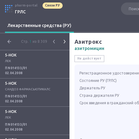
pharm-portal
Связи РУ
ГРЛС
Лекарственные средства (РУ)
Азитрокс
Стр.
1
из 8 309
азитромицин
5-НОК
Не действует
ЛЕК
П N014133/01
Регистрационное удостоверени
02.04.2008
Состояние РУ (ГРЛС)
5-НОК
Держатель РУ
САНДОЗ ФАРМАСЬЮТИКАЛС
Страна держателя РУ
П N014133/01
02.04.2008
Срок введения в гражданский о
5-НОК
ЛЕК
П N014133/01
02.04.2008