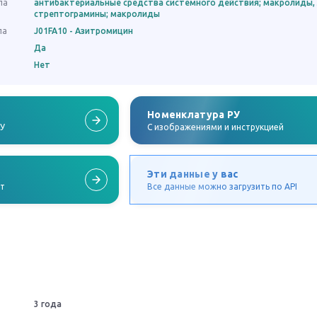
па
антибактериальные средства системного действия; макролиды,
стрептограмины; макролиды
па
J01FA10 - Азитромицин
Да
Нет
Номенклатура РУ
РУ
C изображениями и инструкцией
Эти данные у вас
ат
Все данные можно загрузить по API
3 года