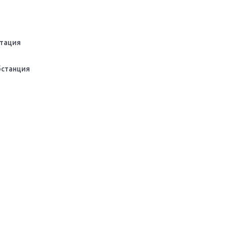
тация
бстанция