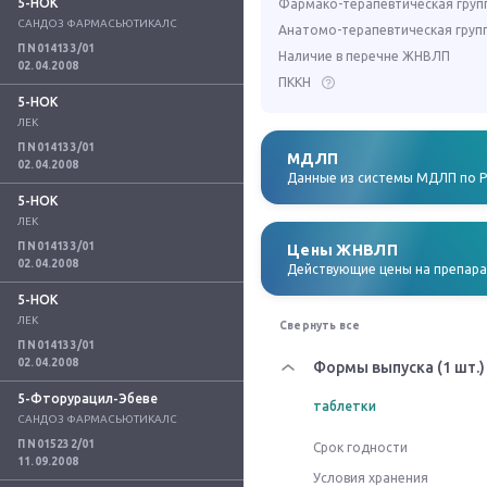
5-НОК
Фармако-терапевтическая груп
САНДОЗ ФАРМАСЬЮТИКАЛС
Анатомо-терапевтическая груп
П N014133/01
Наличие в перечне ЖНВЛП
02.04.2008
ПККН
5-НОК
ЛЕК
П N014133/01
МДЛП
02.04.2008
Данные из системы МДЛП по 
5-НОК
ЛЕК
П N014133/01
Цены ЖНВЛП
02.04.2008
Действующие цены на препар
5-НОК
ЛЕК
Свернуть все
П N014133/01
02.04.2008
Формы выпуска (1 шт.)
5-Фторурацил-Эбеве
таблетки
САНДОЗ ФАРМАСЬЮТИКАЛС
П N015232/01
Срок годности
11.09.2008
Условия хранения