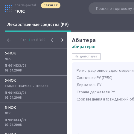
pharm-portal
Связи РУ
ГРЛС
Лекарственные средства (РУ)
Абитера
Стр.
1
из 8 309
абиратерон
5-НОК
Не действует
ЛЕК
П N014133/01
Регистрационное удостоверени
02.04.2008
Состояние РУ (ГРЛС)
5-НОК
Держатель РУ
САНДОЗ ФАРМАСЬЮТИКАЛС
Страна держателя РУ
П N014133/01
02.04.2008
Срок введения в гражданский о
5-НОК
ЛЕК
П N014133/01
02.04.2008