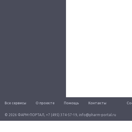
Все сервисы
О проекте
Помощь
Контакты
Со
© 2026 ФАРМ-ПОРТАЛ
,
+7 (495) 374-57-19
,
info@pharm-portal.ru