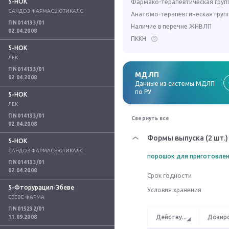
5-НОК
Фармако-терапевтическая груп
САНДОЗ ФАРМАСЬЮТИКАЛС
Анатомо-терапевтическая груп
П N014133/01
Наличие в перечне ЖНВЛП
02.04.2008
ПККН
5-НОК
ЛЕК
П N014133/01
МДЛП
02.04.2008
Данные из системы МДЛП
по РУ
5-НОК
ЛЕК
П N014133/01
Свернуть все
02.04.2008
Формы выпуска (2 шт.)
5-НОК
САНДОЗ ФАРМАСЬЮТИКАЛС
порошок для приготовлен
П N014133/01
02.04.2008
Срок годности
5-Фторурацил-Эбеве
Условия хранения
ЕБЕВЕ ФАРМА
П N015232/01
Действу
...
Дозир
11.09.2008