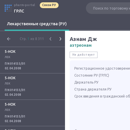
pharm-portal
Связи РУ
ГРЛС
Лекарственные средства (РУ)
Азнам Дж
Стр.
1
из 8 311
азтреонам
5-НОК
Не действует
ЛЕК
П N014133/01
Регистрационное удостоверени
02.04.2008
Состояние РУ (ГРЛС)
5-НОК
Держатель РУ
ЛЕК
Страна держателя РУ
П N014133/01
02.04.2008
Срок введения в гражданский о
5-НОК
ЛЕК
П N014133/01
02.04.2008