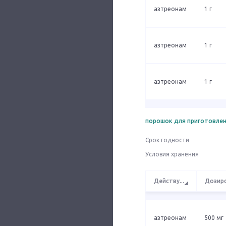
азтреонам
1 г
азтреонам
1 г
азтреонам
1 г
порошок для приготовлен
Срок годности
Условия хранения
Действу
...
Дозир
азтреонам
500 мг