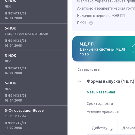
5-НОК
Фармако-терапевтическая груп
ЛЕК
Анатомо-терапевтическая груп
П N014133/01
Наличие в перечне ЖНВЛП
02.04.2008
ПККН
5-НОК
САНДОЗ ФАРМАСЬЮТИКАЛС
П N014133/01
МДЛП
02.04.2008
Данные из системы МДЛП
по РУ
5-НОК
ЛЕК
П N014133/01
Свернуть все
02.04.2008
Формы выпуска (1 шт.)
5-НОК
ЛЕК
мазь назальная
П N014133/01
02.04.2008
Срок годности
5-Фторурацил-Эбеве
Условия хранения
ЕБЕВЕ ФАРМА
П N015232/01
Действу
...
Дозир
11.09.2008