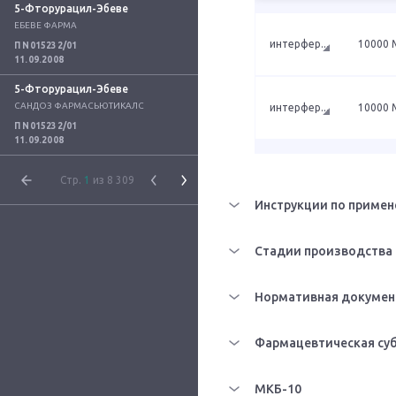
5-Фторурацил-Эбеве
ЕБЕВЕ ФАРМА
интерфер
...
10000 
П N015232/01
11.09.2008
5-Фторурацил-Эбеве
САНДОЗ ФАРМАСЬЮТИКАЛС
интерфер
...
10000 
П N015232/01
11.09.2008
Стр.
1
из 8 309
Инструкции по примен
Стадии производства
Нормативная докумен
Фармацевтическая су
МКБ-10