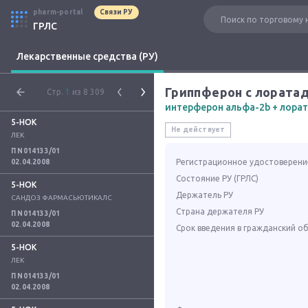
pharm-portal
Связи РУ
ГРЛС
Лекарственные средства (РУ)
Гриппферон с лората
Стр.
1
из 8 309
интерферон альфа-2b + лора
5-НОК
Не действует
ЛЕК
П N014133/01
Регистрационное удостоверени
02.04.2008
Состояние РУ (ГРЛС)
5-НОК
Держатель РУ
САНДОЗ ФАРМАСЬЮТИКАЛС
Страна держателя РУ
П N014133/01
02.04.2008
Срок введения в гражданский о
5-НОК
ЛЕК
П N014133/01
02.04.2008